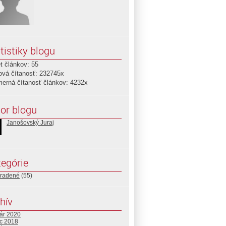
tistiky blogu
t článkov: 55
ová čítanosť: 232745x
merná čítanosť článkov: 4232x
or blogu
Janošovský Juraj
egórie
radené
(55)
hív
uár 2020
c 2018