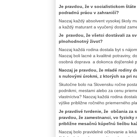
Je pravdou, že v socialistickom štát
podradnú prácu v zahraničí?
Naozaj každý absolvent vysokej školy m
a každý maturant a vyučený dostal zames
Je pravdou, že všetci dostávali za 
plnohodnotný život?
Naozaj každá rodina dostala byt s náj
Naozaj boli lacné a kvalitné potraviny, 
osobná doprava a dokonca dojčenské po
Naozaj je pravdou, že mladé rodiny d
s nulovými úrokmi, z ktorých sa pri 
Skutočne bolo na Slovensku ročne posta
podnikmi, mestami alebo za cenu prie
vlastníctva? Naozaj každá rodina dostal
výške približne ročného priemerného pl
Je pravdivé tvrdenie, že občania za s
pravdou, že zamestnanci, vo fyzicky
približne mesačnú kúpeľnú liečbu k
Naozaj bolo pravidelné očkovanie a lekár