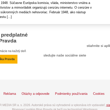
í 1948. Súčasne Európska komisia, vláda, ministerstvo vnútra a
tivistov a mimovládok organizujú cenzúru internetu. O cenzúre v
a v súkromných mediách nehovoriac. Február 1948, ako nástup
tu [...]
 predplatné
Pravda
stiahnite si ap
ormácie na každý deň
sledujte naše sociálne siete
íka Pravda
Reklama
Otázky a odpovede
Podmienky používania
Cookies
 MEDIA SR a. s. 2026. Autorské práva sú vyhradené a vykonáva ich vydavateľ,
via
Blogovací systém Blog.Pravda.sk beží na technológií Wordpress.