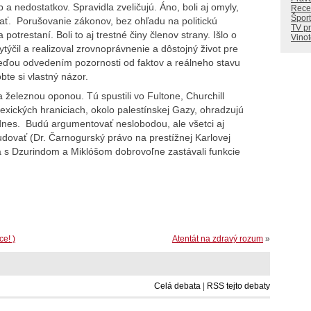
nedostatkov. Spravidla zveličujú. Áno, boli aj omyly,
Rece
Šport
ať. Porušovanie zákonov, bez ohľadu na politickú
TV p
 potrestaní. Boli to aj trestné činy členov strany. Išlo o
Vino
ytýčil a realizoval zrovnoprávnenie a dôstojný život pre
eďou odvedením pozornosti od faktov a reálneho stavu
te si vlastný názor.
eleznou oponou. Tú spustili vo Fultone, Churchill
xických hraniciach, okolo palestínskej Gazy, ohradzujú
 dnes. Budú argumentovať neslobodou, ale všetci aj
študovať (Dr. Čarnogurský právo na prestížnej Karlovej
a s Dzurindom a Miklóšom dobrovoľne zastávali funkcie
e! )
Atentát na zdravý rozum
»
Celá debata
|
RSS tejto debaty