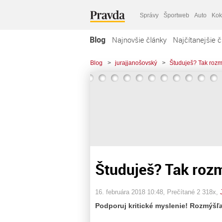
Správy
Športweb
Auto
Kok
Blog
Najnovšie články
Najčítanejšie č
Blog
>
jurajjanošovský
>
Študuješ? Tak rozmý
Študuješ? Tak rozm
16. februára 2018 10:48
, Prečítané 2 318x,
Podporuj kritické myslenie!
Rozmýšľa