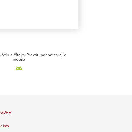
likáciu a čítajte Pravdu pohodlne aj v
mobile
GDPR
c info
.