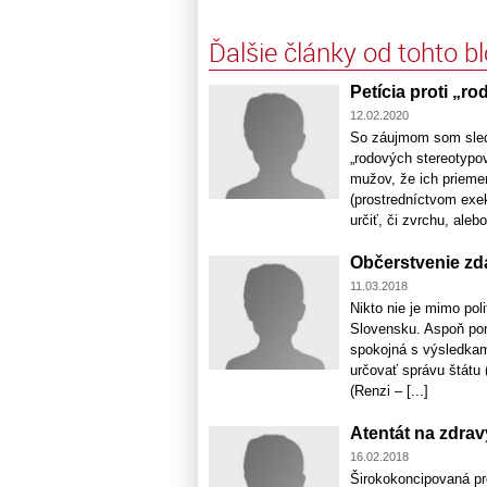
Ďalšie články od tohto b
Petícia proti „r
12.02.2020
So záujmom som sledo
„rodových stereotypov
mužov, že ich prieme
(prostredníctvom ex
určiť, či zvrchu, alebo
Občerstvenie zd
11.03.2018
Nikto nie je mimo pol
Slovensku. Aspoň pome
spokojná s výsledkam
určovať správu štátu
(Renzi – [...]
Atentát na zdra
16.02.2018
Širokokoncipovaná pr