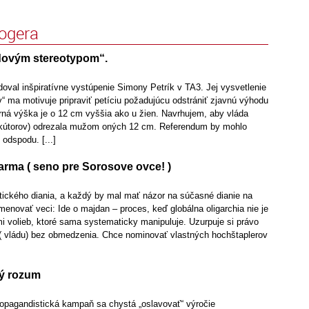
logera
odovým stereotypom“.
val inšpiratívne vystúpenie Simony Petrík v TA3. Jej vysvetlenie
“ ma motivuje pripraviť petíciu požadujúcu odstrániť zjavnú výhodu
rná výška je o 12 cm vyššia ako u žien. Navrhujem, aby vláda
ekútorov) odrezala mužom oných 12 cm. Referendum by mohlo
 odspodu. [...]
arma ( seno pre Sorosove ovce! )
itického diania, a každý by mal mať názor na súčasné dianie na
novať veci: Ide o majdan – proces, keď globálna oligarchia nie je
i volieb, ktoré sama systematicky manipuluje. Uzurpuje si právo
 ( vládu) bez obmedzenia. Chce nominovať vlastných hochštaplerov
vý rozum
opagandistická kampaň sa chystá „oslavovať“ výročie