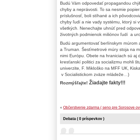
Budú Vám odpovedať propagandou chýb a 
chyby a neprávosti. To sa nesmie popier
príslušnosť, boli stíhané a ich pôvodcovia
chyby ľudí a nie vady systému, ktorý si v
všetkých. Nenechajte uhnúť pred odpov
životných podmienok miliónov ľudí a urob
Budú argumentovať berlínskym múrom a ž
a Truman. Šesťmetrové múry stoja na me
nimi Európu. Obete na hraniciach sú aj
kresťanskí politici za socializmu mohli 
univerzite, F. Mikloško na MFF UK, Kisk
v Socialistickom zväze mládeže…)
Žiadajte fakty!!!
Rozmýšľajte!
«
Občerstvenie zdarma ( seno pre Sorosove ovc
Debata ( 0 príspevkov )