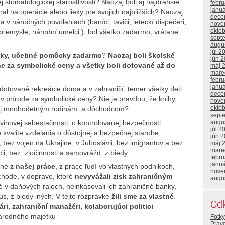
 stomatologickej starostlivosti? Naozaj boli aj najdrahšie
febr
janu
al na operácie alebo lieky pre svojich najbližších? Naozaj
dece
 v náročných povolaniach (baníci, taviči, leteckí dispečeri,
nove
októ
priemysle, národní umelci ), bol všetko zadarmo, vrátane
sept
augu
júl 2
anky, učebné pomôcky zadarmo
?
Naozaj boli školské
jún 
lne za symbolické ceny a všetky boli dotované až do
máj 
mare
febr
janu
 dotované rekreácie doma a v zahraničí, temer všetky deti
dece
 v prírode za symbolické ceny? Nie je pravdou, že knihy,
nove
októ
né aj mnohodetným rodinám a dôchodcom?
sept
augu
inovej sebestačnosti, o kontrolovanej bezpečnosti
júl 2
kvalite vzdelania o dôstojnej a bezpečnej starobe,
jún 
, bez vojen na Ukrajine, v Juhoslávii, bez imigrantov a bez
máj 
mare
ii, bez zločinnosti a samovrážd z biedy.
febr
janu
vané
z našej práce
, z práce ľudí vo vlastných podnikoch,
nove
chode, v doprave, ktoré
nevyvážali zisk zahraničným
augu
é v daňových rajoch, neinkasovali ich zahraničné banky,
us, z biedy iných. V tejto rozprávke
žili sme za vlastné
.
Od
i, zahraniční manažéri, kolaborujúci politici
národného majetku
Fotky
Prav