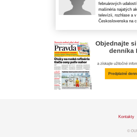
februárových udalost
mašinéria najatých ak
televízii, rozhlase 
Československa na ces
Objednajte si
denníka 
a získajte užitočné inf
Predplatné denn
Kontakty
© OUR