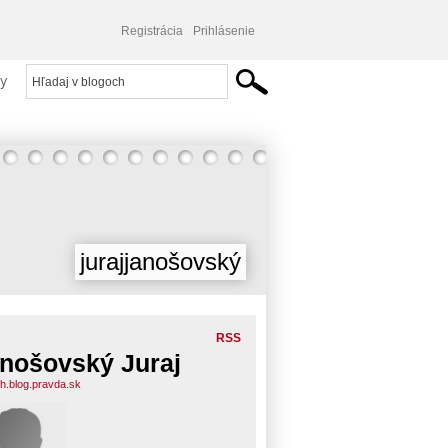
Registrácia
Prihlásenie
y
jurajjanošovský
RSS
nošovský Juraj
th.blog.pravda.sk