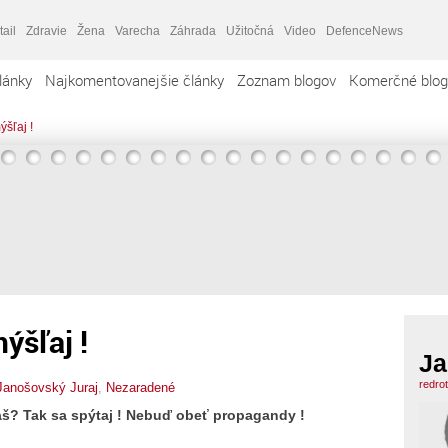
tail
Zdravie
Žena
Varecha
Záhrada
Užitočná
Video
DefenceNews
lánky
Najkomentovanejšie články
Zoznam blogov
Komerčné blog
šľaj !
ýšľaj !
Ja
redro
Janošovský Juraj
,
Nezaradené
š? Tak sa spýtaj !
Nebuď obeť propagandy !