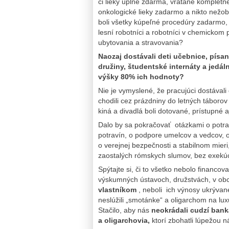
či lieky úplne zdarma, vrátane kompletnej
onkologické lieky zadarmo a nikto nežobr
boli všetky kúpeľné procedúry zadarmo, a
lesní robotníci a robotníci v chemickom 
ubytovania a stravovania?
Naozaj dostávali deti učebnice, pís
družiny, študentské internáty a jedá
výšky 80% ich hodnoty?
Nie je vymyslené, že pracujúci dostávali
chodili cez prázdniny do letných táborov
kiná a divadlá boli dotované, prístup
Dalo by sa pokračovať otázkami o potrav
potravín, o podpore umelcov a vedcov, o 
o verejnej bezpečnosti a stabilnom mieri
zaostalých rómskych slumov, bez exekúc
Spýtajte si, či to všetko nebolo financo
výskumných ústavoch, družstvách, v ob
vlastníkom
, neboli ich výnosy ukrývan
neslúžili „smotánke“ a oligarchom na lux
Stačilo, aby nás
neokrádali cudzí bankár
a oligarchovia,
ktorí zbohatli lúpežou 