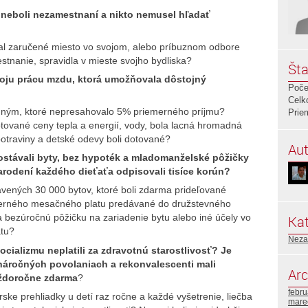
e neboli nezamestnaní a nikto nemusel hľadať
al zaručené miesto vo svojom, alebo príbuznom odbore
tnanie, spravidla v mieste svojho bydliska?
Šta
svoju prácu mzdu, ktorá umožňovala dôstojný
Poče
Celk
omným, ktoré nepresahovalo 5% priemerného príjmu?
Prie
dotované ceny tepla a energií, vody, bola lacná hromadná
traviny a detské odevy boli dotované?
Aut
ostávali byty, bez hypoték a mladomanželské pôžičky
narodení každého dieťaťa odpisovali tisíce korún?
vených 30 000 bytov, ktoré boli zdarma prideľované
merného mesačného platu predávané do družstevného
a bezúročnú pôžičku na zariadenie bytu alebo iné účely vo
Kat
atu?
Neza
ocializmu neplatili za zdravotnú starostlivosť? Je
 náročných povolaniach a rekonvalescenti mali
Arc
aždoročne zdarma
?
febr
ske prehliadky u detí raz ročne a každé vyšetrenie, liečba
mare