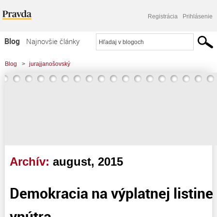
Registrácia
Prihlásenie
Blog
Najnovšie články
Najčítanejšie články
Blog
>
jurajjanošovský
Najkomentovanejšie články
>
Demokracia na výplatnej listine Ministerstva vnútra. . . .
Zoznam blogov
Komerčné blogy
Archív:
august, 2015
Demokracia na výplatnej listine
vnútra. . . .