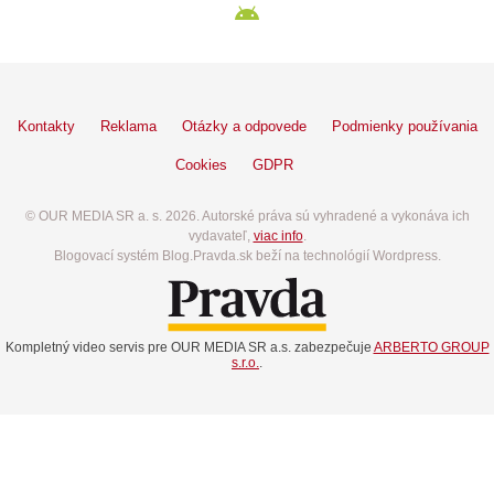
Kontakty
Reklama
Otázky a odpovede
Podmienky používania
Cookies
GDPR
© OUR MEDIA SR a. s. 2026. Autorské práva sú vyhradené a vykonáva ich
vydavateľ,
viac info
.
Blogovací systém Blog.Pravda.sk beží na technológií Wordpress.
Kompletný video servis pre OUR MEDIA SR a.s. zabezpečuje
ARBERTO GROUP
s.r.o.
.